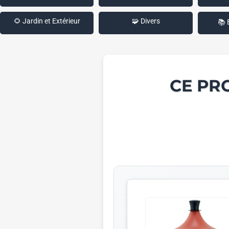
🌻 Jardin et Extérieur
🧩 Divers
📚 
CE PR