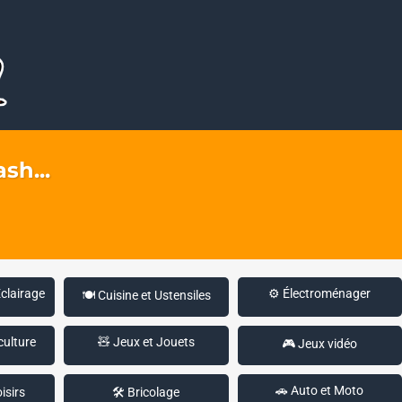
sh...
Éclairage
⚙️ Électroménager
🍽️ Cuisine et Ustensiles
culture
🧸 Jeux et Jouets
🎮 Jeux vidéo
🚗 Auto et Moto
isirs
🛠️ Bricolage