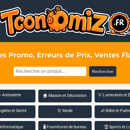
s Promo, Erreurs de Prix, Ventes Fla
Rechercher
 Animalerie
💡 Luminaires et 
🏠 Maison et Décoration
ygiène et Santé
👗 Mode
👶 Bébé et Puéri
 Informatique
🖥️ Fournitures de bureau
🏆 Sports et Lo