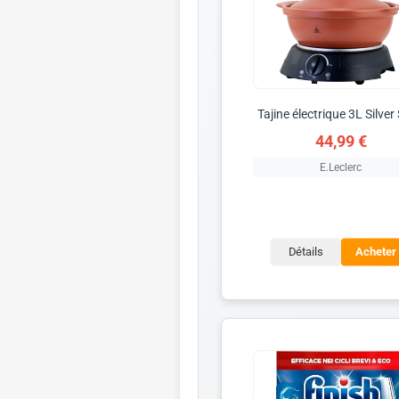
Tajine électrique 3L Silver 
44,99 €
E.Leclerc
Détails
Acheter