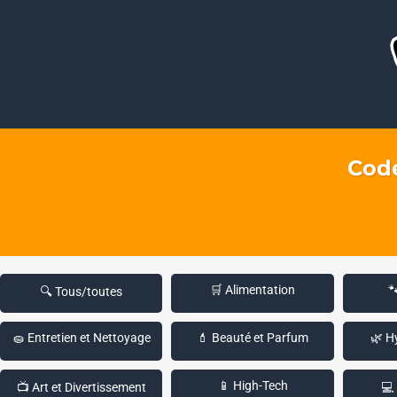
Code
🛒 Alimentation

🔍 Tous/toutes
🧽 Entretien et Nettoyage
💄 Beauté et Parfum
🌿 H
📱 High-Tech
📺 Art et Divertissement
💻