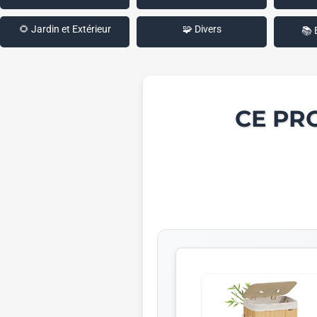
🌻 Jardin et Extérieur
🧩 Divers
📚 
CE PR