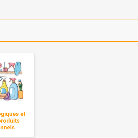
ogiques et
roduits
onnels