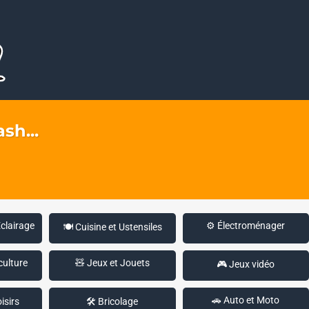
sh...
Éclairage
⚙️ Électroménager
🍽️ Cuisine et Ustensiles
culture
🧸 Jeux et Jouets
🎮 Jeux vidéo
🚗 Auto et Moto
isirs
🛠️ Bricolage