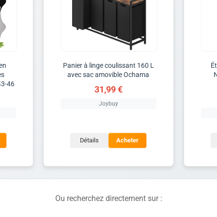
 en
Panier à linge coulissant 160 L
Ét
es
avec sac amovible Ochama
N
3-46
31,99 €
Joybuy
Détails
Acheter
Ou recherchez directement sur :