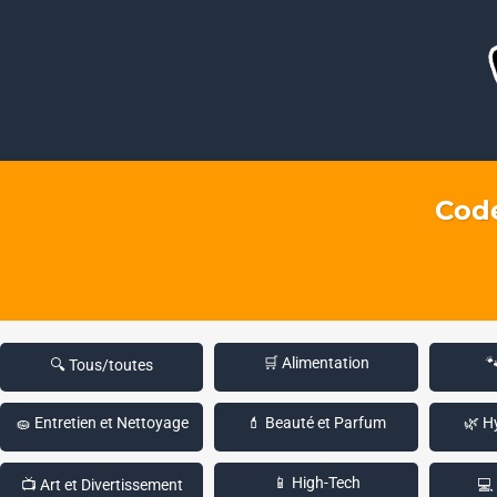
Code
🛒 Alimentation

🔍 Tous/toutes
🧽 Entretien et Nettoyage
💄 Beauté et Parfum
🌿 H
📱 High-Tech
📺 Art et Divertissement
💻