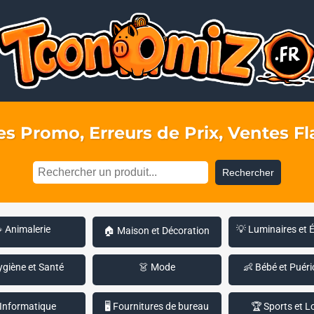
s Promo, Erreurs de Prix, Ventes Fla
Rechercher
 Animalerie
💡 Luminaires et 
🏠 Maison et Décoration
ygiène et Santé
👗 Mode
👶 Bébé et Puéri
 Informatique
🖥️ Fournitures de bureau
🏆 Sports et Lo