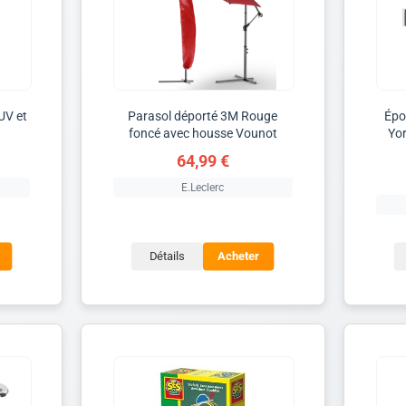
UV et
Parasol déporté 3M Rouge
Épo
foncé avec housse Vounot
Yor
64,99 €
E.Leclerc
Détails
Acheter