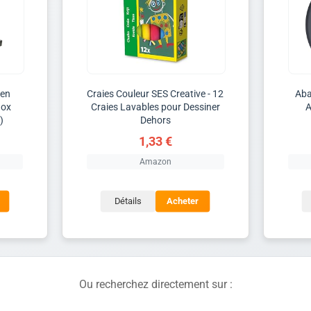
 en
Craies Couleur SES Creative - 12
Aba
nox
Craies Lavables pour Dessiner
A
)
Dehors
1,33 €
Amazon
Détails
Acheter
Ou recherchez directement sur :