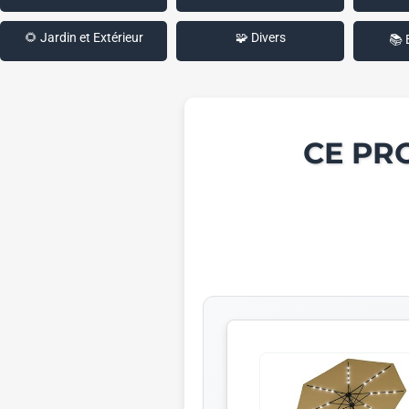
🌻 Jardin et Extérieur
🧩 Divers
📚 
CE PR