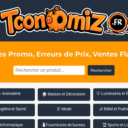
s Promo, Erreurs de Prix, Ventes Fla
Rechercher
 Animalerie
💡 Luminaires et 
🏠 Maison et Décoration
ygiène et Santé
👗 Mode
👶 Bébé et Puéri
 Informatique
🖥️ Fournitures de bureau
🏆 Sports et Lo