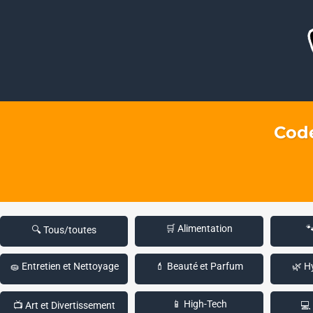
Code
🛒 Alimentation

🔍 Tous/toutes
🧽 Entretien et Nettoyage
💄 Beauté et Parfum
🌿 H
📱 High-Tech
📺 Art et Divertissement
💻