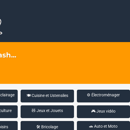
sh...
Éclairage
⚙️ Électroménager
🍽️ Cuisine et Ustensiles
culture
🧸 Jeux et Jouets
🎮 Jeux vidéo
🚗 Auto et Moto
isirs
🛠️ Bricolage