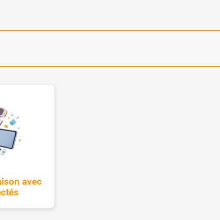
aison avec
ectés