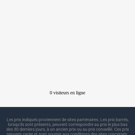
Les prix indiqués proviennent de sites partenaires. Les prix barrés,
lorsqu'ils sont présents, peuvent correspondre au prix le plus bas
des 30 derniers jours, à un ancien prix ou au prix conseillé. Ces prix
peuvent varier et sont soumis aux conditions des sites concernés.