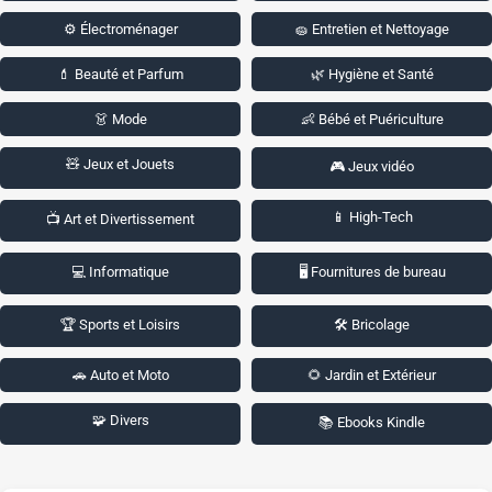
⚙️ Électroménager
🧽 Entretien et Nettoyage
💄 Beauté et Parfum
🌿 Hygiène et Santé
👗 Mode
👶 Bébé et Puériculture
🧸 Jeux et Jouets
🎮 Jeux vidéo
📱 High-Tech
📺 Art et Divertissement
💻 Informatique
🖥️ Fournitures de bureau
🏆 Sports et Loisirs
🛠️ Bricolage
🚗 Auto et Moto
🌻 Jardin et Extérieur
🧩 Divers
📚 Ebooks Kindle