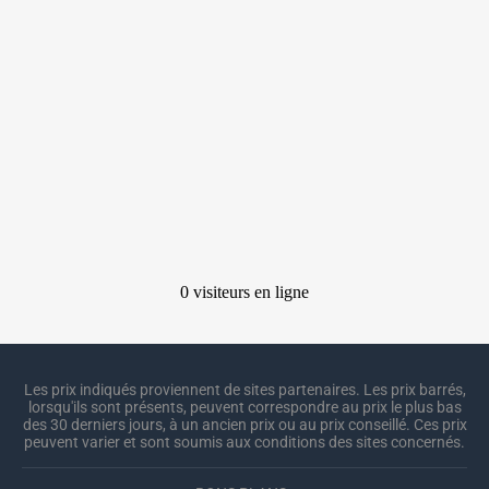
Les prix indiqués proviennent de sites partenaires. Les prix barrés,
lorsqu'ils sont présents, peuvent correspondre au prix le plus bas
des 30 derniers jours, à un ancien prix ou au prix conseillé. Ces prix
peuvent varier et sont soumis aux conditions des sites concernés.