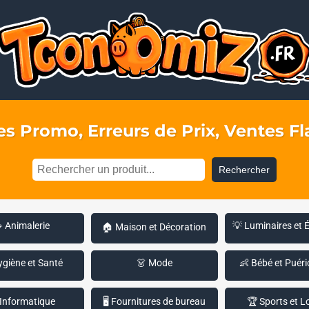
s Promo, Erreurs de Prix, Ventes Fla
Rechercher
 Animalerie
💡 Luminaires et 
🏠 Maison et Décoration
ygiène et Santé
👗 Mode
👶 Bébé et Puéri
 Informatique
🖥️ Fournitures de bureau
🏆 Sports et Lo