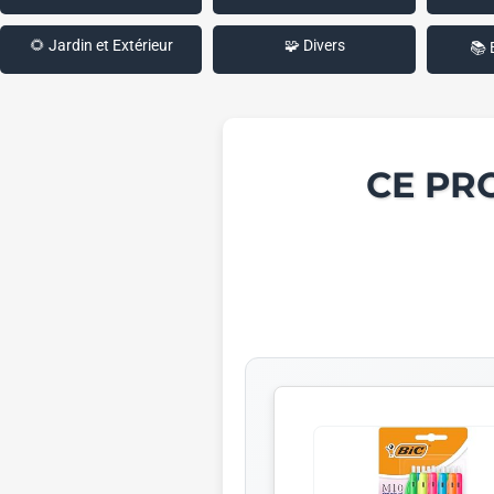
🌻 Jardin et Extérieur
🧩 Divers
📚 
CE PR