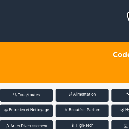
Code
🛒 Alimentation

🔍 Tous/toutes
🧽 Entretien et Nettoyage
💄 Beauté et Parfum
🌿 H
📱 High-Tech
📺 Art et Divertissement
💻