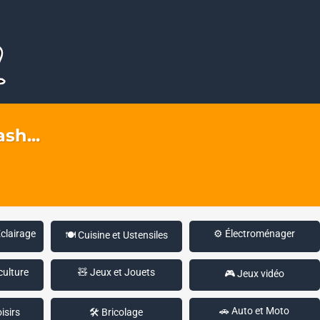
sh...
Éclairage
⚙️ Électroménager
🍽️ Cuisine et Ustensiles
culture
🧸 Jeux et Jouets
🎮 Jeux vidéo
🚗 Auto et Moto
isirs
🛠️ Bricolage