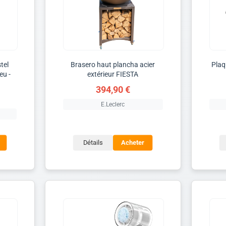
tel
Brasero haut plancha acier
Plaq
eu -
extérieur FIESTA
394,90 €
E.Leclerc
Détails
Acheter