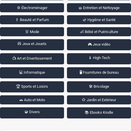
⚙️ Électroménager
🧽 Entretien et Nettoyage
💄 Beauté et Parfum
🌿 Hygiène et Santé
👗 Mode
👶 Bébé et Puériculture
🧸 Jeux et Jouets
🎮 Jeux vidéo
📱 High-Tech
📺 Art et Divertissement
💻 Informatique
🖥️ Fournitures de bureau
🏆 Sports et Loisirs
🛠️ Bricolage
🚗 Auto et Moto
🌻 Jardin et Extérieur
🧩 Divers
📚 Ebooks Kindle