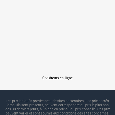
Les prix indiqués proviennent de sites partenaires. Les prix barrés,
lorsqu'ils sont présents, peuvent correspondre au prix le plus bas
des 30 derniers jours, à un ancien prix ou au prix conseillé. Ces prix
peuvent varier et sont soumis aux conditions des sites concernés.