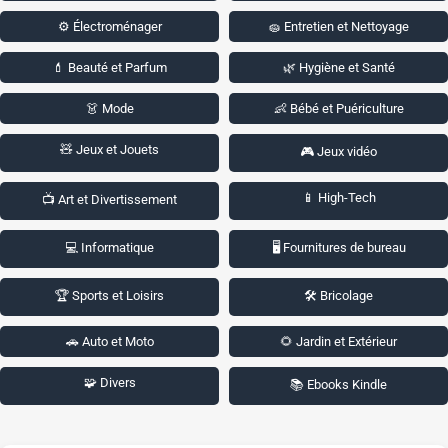
⚙️ Électroménager
🧽 Entretien et Nettoyage
💄 Beauté et Parfum
🌿 Hygiène et Santé
👗 Mode
👶 Bébé et Puériculture
🧸 Jeux et Jouets
🎮 Jeux vidéo
📱 High-Tech
📺 Art et Divertissement
💻 Informatique
🖥️ Fournitures de bureau
🏆 Sports et Loisirs
🛠️ Bricolage
🚗 Auto et Moto
🌻 Jardin et Extérieur
🧩 Divers
📚 Ebooks Kindle