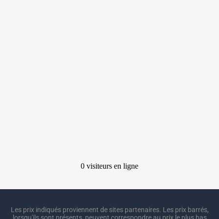
Les prix indiqués proviennent de sites partenaires. Les prix barrés,
lorsqu'ils sont présents, peuvent correspondre au prix le plus bas