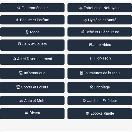
⚙️ Électroménager
🧽 Entretien et Nettoyage
💄 Beauté et Parfum
🌿 Hygiène et Santé
👗 Mode
👶 Bébé et Puériculture
🧸 Jeux et Jouets
🎮 Jeux vidéo
📱 High-Tech
📺 Art et Divertissement
💻 Informatique
🖥️ Fournitures de bureau
🏆 Sports et Loisirs
🛠️ Bricolage
🚗 Auto et Moto
🌻 Jardin et Extérieur
🧩 Divers
📚 Ebooks Kindle