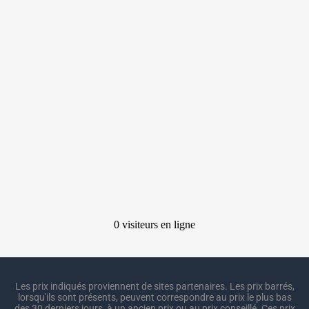
Les prix indiqués proviennent de sites partenaires. Les prix barrés,
lorsqu'ils sont présents, peuvent correspondre au prix le plus bas
des 30 derniers jours, à un ancien prix ou au prix conseillé. Ces prix