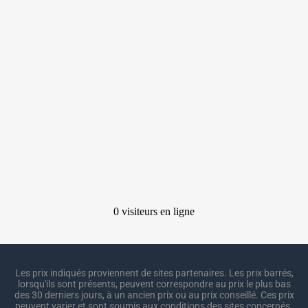
Les prix indiqués proviennent de sites partenaires. Les prix barrés,
lorsqu'ils sont présents, peuvent correspondre au prix le plus bas
des 30 derniers jours, à un ancien prix ou au prix conseillé. Ces prix
peuvent varier et sont soumis aux conditions des sites concernés.