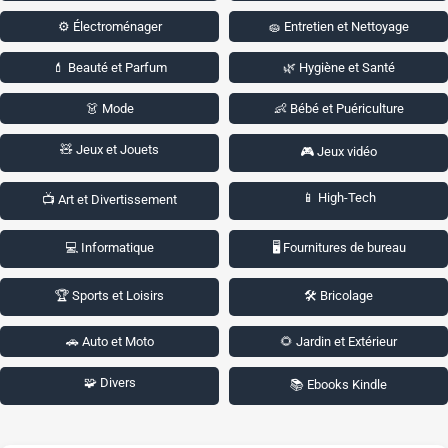
⚙️ Électroménager
🧽 Entretien et Nettoyage
💄 Beauté et Parfum
🌿 Hygiène et Santé
👗 Mode
👶 Bébé et Puériculture
🧸 Jeux et Jouets
🎮 Jeux vidéo
📱 High-Tech
📺 Art et Divertissement
💻 Informatique
🖥️ Fournitures de bureau
🏆 Sports et Loisirs
🛠️ Bricolage
🚗 Auto et Moto
🌻 Jardin et Extérieur
🧩 Divers
📚 Ebooks Kindle