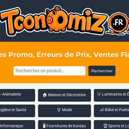
s Promo, Erreurs de Prix, Ventes Fla
Rechercher
 Animalerie
💡 Luminaires et 
🏠 Maison et Décoration
ygiène et Santé
👗 Mode
👶 Bébé et Puéri
 Informatique
🖥️ Fournitures de bureau
🏆 Sports et Lo