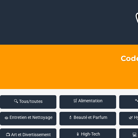
Code
🛒 Alimentation

🔍 Tous/toutes
🧽 Entretien et Nettoyage
💄 Beauté et Parfum
🌿 H
📱 High-Tech
📺 Art et Divertissement
💻