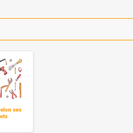
selon ses
jets