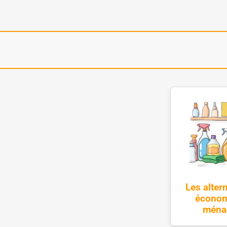
Les alter
économ
ménag