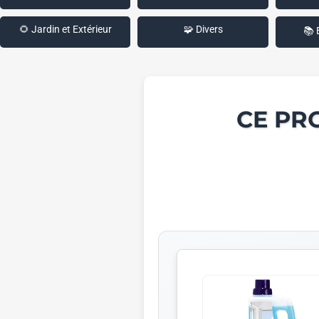
🌻 Jardin et Extérieur
🧩 Divers
📚 
CE PR