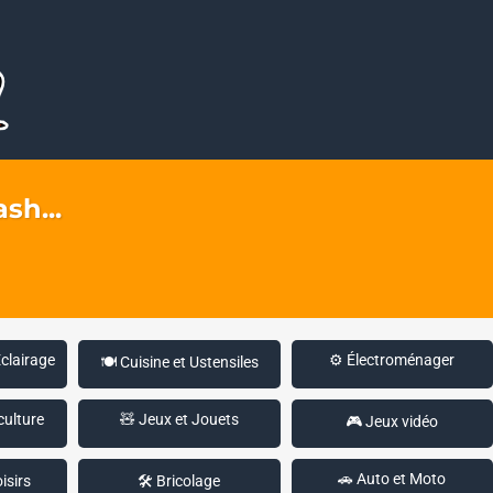
sh...
Éclairage
⚙️ Électroménager
🍽️ Cuisine et Ustensiles
culture
🧸 Jeux et Jouets
🎮 Jeux vidéo
🚗 Auto et Moto
isirs
🛠️ Bricolage