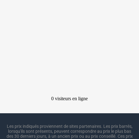
Les prix indiqués proviennent de sites partenaires. Les prix barrés,
lorsqu'ils sont présents, peuvent correspondre au prix le plus bas
des 30 derniers jours, à un ancien prix ou au prix conseillé. Ces prix