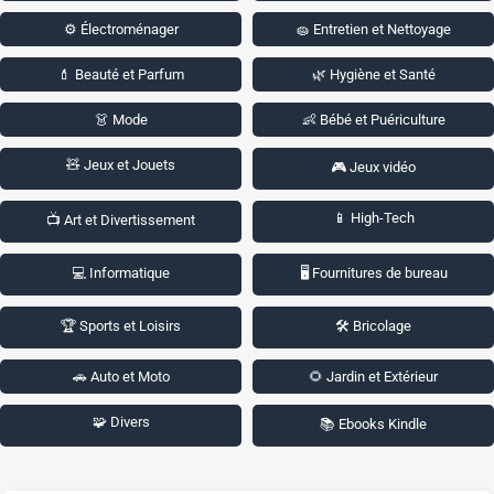
⚙️ Électroménager
🧽 Entretien et Nettoyage
💄 Beauté et Parfum
🌿 Hygiène et Santé
👗 Mode
👶 Bébé et Puériculture
🧸 Jeux et Jouets
🎮 Jeux vidéo
📱 High-Tech
📺 Art et Divertissement
💻 Informatique
🖥️ Fournitures de bureau
🏆 Sports et Loisirs
🛠️ Bricolage
🚗 Auto et Moto
🌻 Jardin et Extérieur
🧩 Divers
📚 Ebooks Kindle