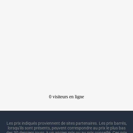
Les prix indiqués proviennent de sites partenaires. Les prix barrés,
lorsqu'ils sont présents, peuvent correspondre au prix le plus bas
des 30 derniers jours, à un ancien prix ou au prix conseillé. Ces prix