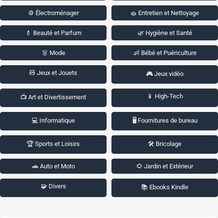
⚙️ Électroménager
🧽 Entretien et Nettoyage
💄 Beauté et Parfum
🌿 Hygiène et Santé
👗 Mode
👶 Bébé et Puériculture
🧸 Jeux et Jouets
🎮 Jeux vidéo
📱 High-Tech
📺 Art et Divertissement
💻 Informatique
🖥️ Fournitures de bureau
🏆 Sports et Loisirs
🛠️ Bricolage
🚗 Auto et Moto
🌻 Jardin et Extérieur
🧩 Divers
📚 Ebooks Kindle