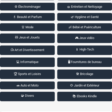
⚙️ Électroménager
🧽 Entretien et Nettoyage
💄 Beauté et Parfum
🌿 Hygiène et Santé
👗 Mode
👶 Bébé et Puériculture
🧸 Jeux et Jouets
🎮 Jeux vidéo
📱 High-Tech
📺 Art et Divertissement
💻 Informatique
🖥️ Fournitures de bureau
🏆 Sports et Loisirs
🛠️ Bricolage
🚗 Auto et Moto
🌻 Jardin et Extérieur
🧩 Divers
📚 Ebooks Kindle