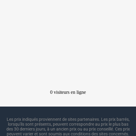
Les prix indiqués proviennent de sites partenaires. Les prix barrés,
lorsqu'ils sont présents, peuvent correspondre au prix le plus bas
des 30 derniers jours, à un ancien prix ou au prix conseillé. Ces prix
peuvent varier et sont soumis aux conditions des sites concernés.