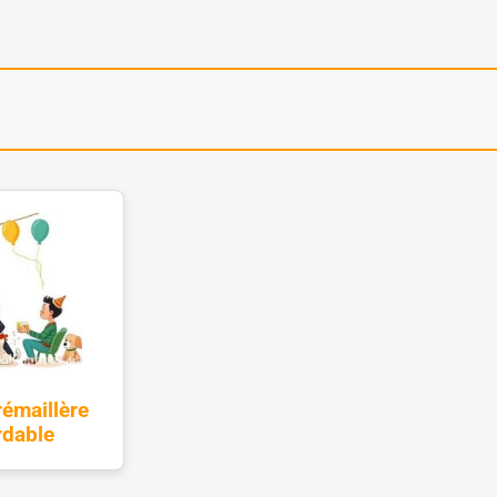
rémaillère
rdable