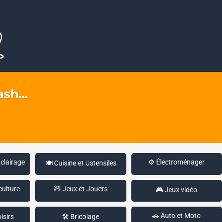
sh...
Éclairage
⚙️ Électroménager
🍽️ Cuisine et Ustensiles
culture
🧸 Jeux et Jouets
🎮 Jeux vidéo
🚗 Auto et Moto
isirs
🛠️ Bricolage