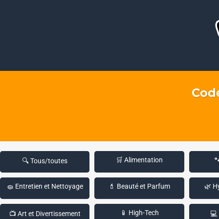
Code
🛒 Alimentation

🔍 Tous/toutes
🧽 Entretien et Nettoyage
💄 Beauté et Parfum
🌿 H
📱 High-Tech
📺 Art et Divertissement
💻