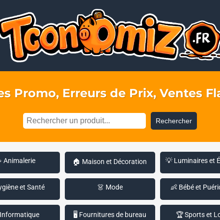
s Promo, Erreurs de Prix, Ventes Fla
Rechercher
 Animalerie
💡 Luminaires et 
🏠 Maison et Décoration
ygiène et Santé
👗 Mode
👶 Bébé et Puéri
 Informatique
🖥️ Fournitures de bureau
🏆 Sports et Lo