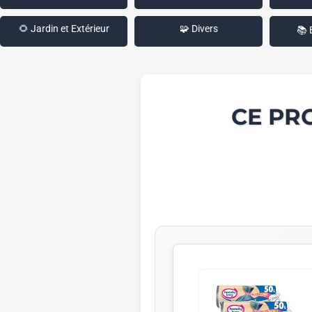
🌻 Jardin et Extérieur
🧩 Divers
📚 
CE PR