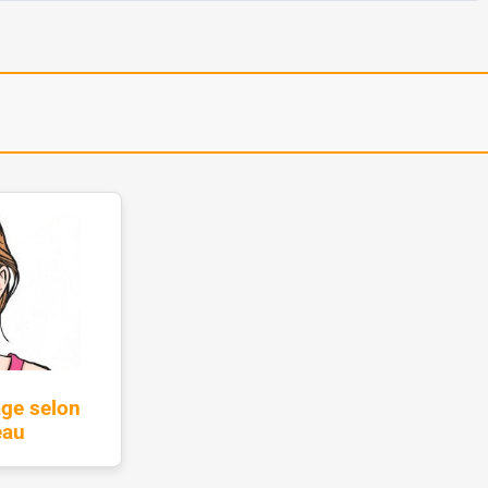
age selon
eau