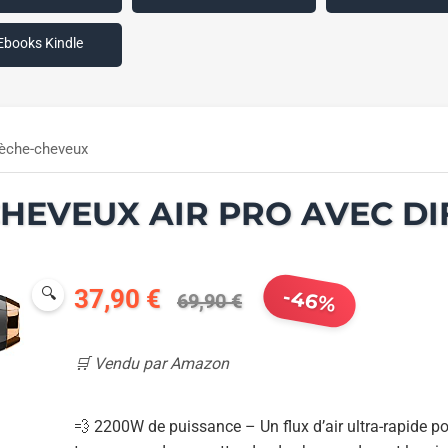
Ebooks Kindle
èche-cheveux
HEVEUX AIR PRO AVEC D
🔍
37,90 €
-46%
69,90 €
🛒 Vendu par Amazon
💨 2200W de puissance – Un flux d’air ultra-rapide p