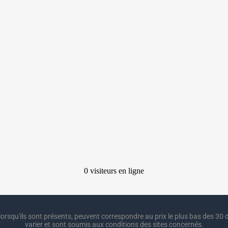
lorsqu'ils sont présents, peuvent correspondre au prix le plus bas des 30 d
varier et sont soumis aux conditions des sites concernés.