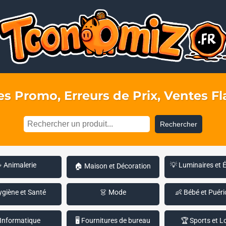
s Promo, Erreurs de Prix, Ventes Fla
Rechercher
 Animalerie
💡 Luminaires et 
🏠 Maison et Décoration
ygiène et Santé
👗 Mode
👶 Bébé et Puéri
 Informatique
🖥️ Fournitures de bureau
🏆 Sports et Lo