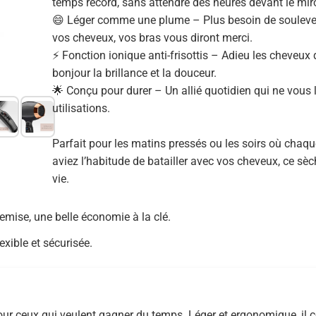
temps record, sans attendre des heures devant le miro
😄 Léger comme une plume – Plus besoin de soulever
vos cheveux, vos bras vous diront merci.
⚡ Fonction ionique anti-frisottis – Adieu les cheveux 
bonjour la brillance et la douceur.
🌟 Conçu pour durer – Un allié quotidien qui ne vous
utilisations.
Parfait pour les matins pressés ou les soirs où chaq
aviez l’habitude de batailler avec vos cheveux, ce s
vie.
mise, une belle économie à la clé.
exible et sécurisée.
ur ceux qui veulent gagner du temps. Léger et ergonomique, il c