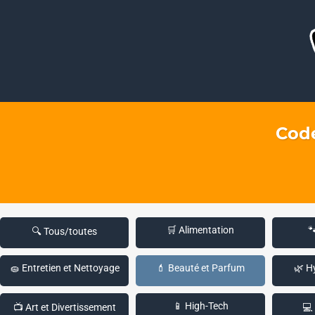
Code
🛒 Alimentation

🔍 Tous/toutes
🧽 Entretien et Nettoyage
💄 Beauté et Parfum
🌿 H
📱 High-Tech
📺 Art et Divertissement
💻