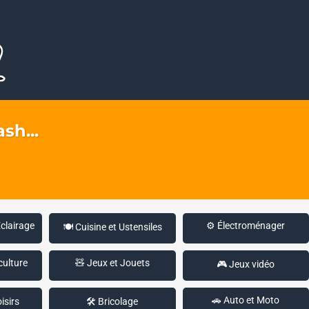
sh...
Éclairage
⚙️ Électroménager
🍽️ Cuisine et Ustensiles
culture
🧸 Jeux et Jouets
🎮 Jeux vidéo
🚗 Auto et Moto
isirs
🛠️ Bricolage