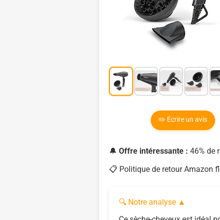
✏️ Écrire un avis
🔔
Offre intéressante :
46% de re
📋 Politique de retour Amazon fl
🔍 Notre analyse
▲
Ce sèche-cheveux est idéal po