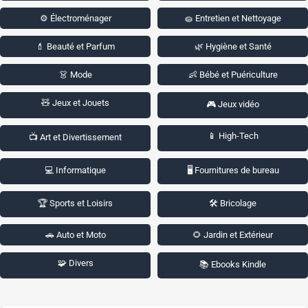
⚙️ Électroménager
🧽 Entretien et Nettoyage
💄 Beauté et Parfum
🌿 Hygiène et Santé
👗 Mode
👶 Bébé et Puériculture
🧸 Jeux et Jouets
🎮 Jeux vidéo
📱 High-Tech
📺 Art et Divertissement
💻 Informatique
🖥️ Fournitures de bureau
🏆 Sports et Loisirs
🛠️ Bricolage
🚗 Auto et Moto
🌻 Jardin et Extérieur
🧩 Divers
📚 Ebooks Kindle