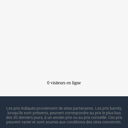
Les prix indiqués proviennent de sites partenaires. Les prix barrés,
lorsqu'ils sont présents, peuvent correspondre au prix le plus bas
des 30 derniers jours, à un ancien prix ou au prix conseillé. Ces prix
peuvent varier et sont soumis aux conditions des sites concernés.