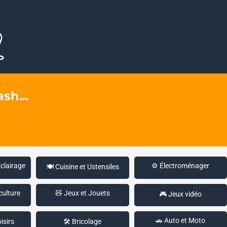
sh...
Éclairage
⚙️ Électroménager
🍽️ Cuisine et Ustensiles
culture
🧸 Jeux et Jouets
🎮 Jeux vidéo
🚗 Auto et Moto
isirs
🛠️ Bricolage