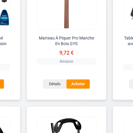
pé
Marteau À Piquer Pro Manche
Tabl
sion
En Bois GYS
av
9,72 €
Amazon
Détails
Acheter