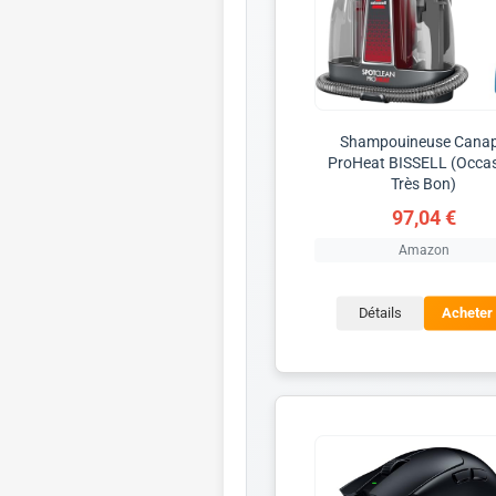
Shampouineuse Cana
ProHeat BISSELL (Occa
Très Bon)
97,04 €
Amazon
Détails
Acheter