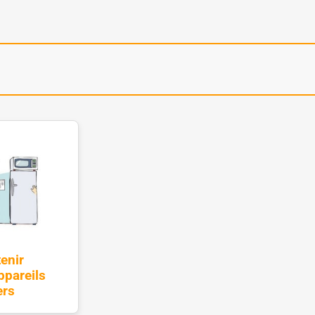
enir
ppareils
ers