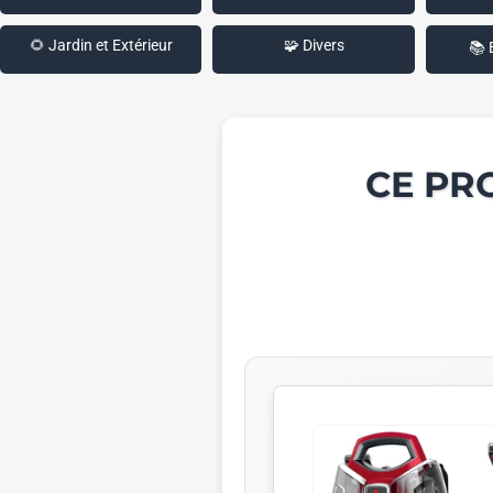
🌻 Jardin et Extérieur
🧩 Divers
📚 
CE PR