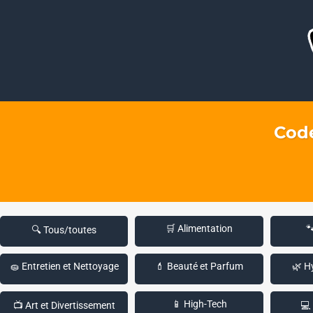
Code
🛒 Alimentation

🔍 Tous/toutes
🧽 Entretien et Nettoyage
💄 Beauté et Parfum
🌿 H
📱 High-Tech
📺 Art et Divertissement
💻