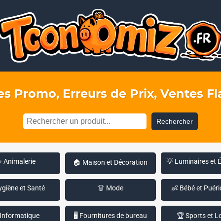
s Promo, Erreurs de Prix, Ventes Fla
Rechercher
 Animalerie
💡 Luminaires et 
🏠 Maison et Décoration
ygiène et Santé
👗 Mode
👶 Bébé et Puéri
 Informatique
🖥️ Fournitures de bureau
🏆 Sports et Lo