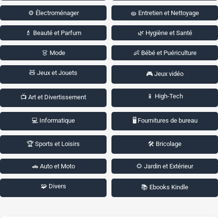
⚙️ Électroménager
🧽 Entretien et Nettoyage
💄 Beauté et Parfum
🌿 Hygiène et Santé
👗 Mode
👶 Bébé et Puériculture
🧸 Jeux et Jouets
🎮 Jeux vidéo
📱 High-Tech
📺 Art et Divertissement
💻 Informatique
🖥️ Fournitures de bureau
🏆 Sports et Loisirs
🛠️ Bricolage
🚗 Auto et Moto
🌻 Jardin et Extérieur
🧩 Divers
📚 Ebooks Kindle