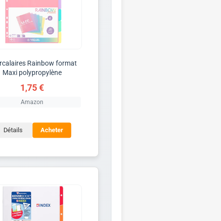
ercalaires Rainbow format
Maxi polypropylène
1,75 €
Amazon
Détails
Acheter