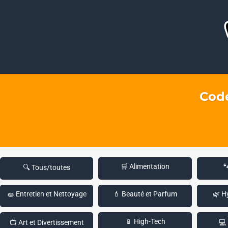
Code
🛒 Alimentation

🔍 Tous/toutes
🧽 Entretien et Nettoyage
💄 Beauté et Parfum
🌿 H
📱 High-Tech
📺 Art et Divertissement
💻