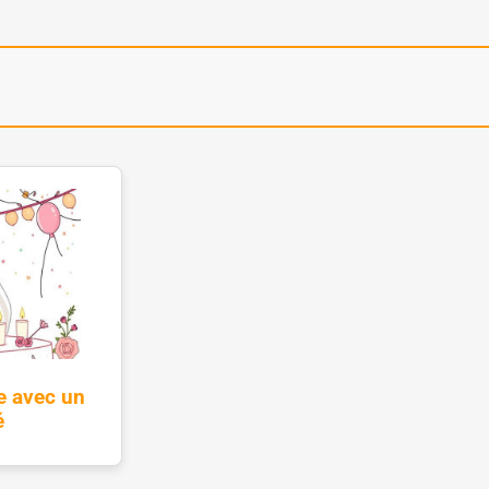
e avec un
é