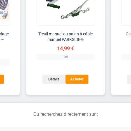
olage
Treuil manuel ou palan à câble
Ca
x –
manuel PARKSIDE®
14,99 €
Lidl
Détails
Acheter
Ou recherchez directement sur :