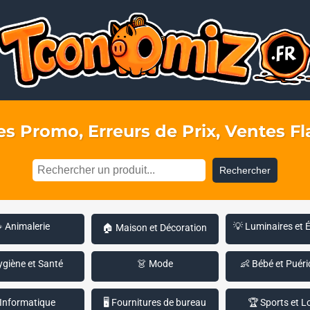
s Promo, Erreurs de Prix, Ventes Fla
Rechercher
 Animalerie
💡 Luminaires et 
🏠 Maison et Décoration
ygiène et Santé
👗 Mode
👶 Bébé et Puéri
 Informatique
🖥️ Fournitures de bureau
🏆 Sports et Lo