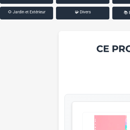
🌻 Jardin et Extérieur
🧩 Divers
📚 
CE PR