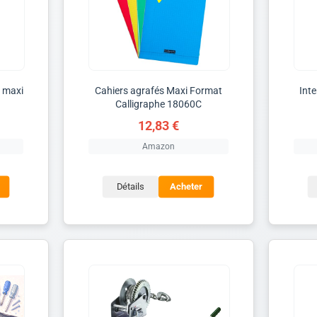
t maxi
Cahiers agrafés Maxi Format
Int
Calligraphe 18060C
12,83 €
Amazon
Détails
Acheter