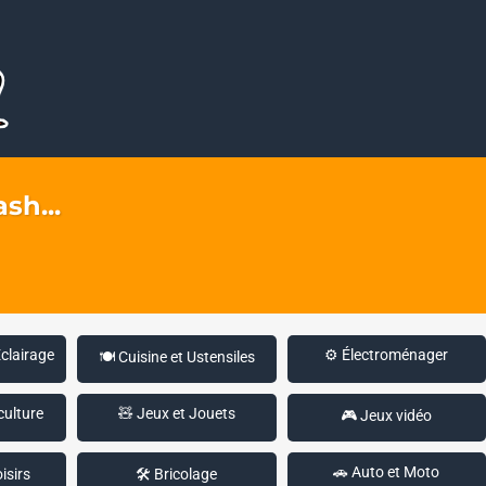
sh...
Éclairage
⚙️ Électroménager
🍽️ Cuisine et Ustensiles
culture
🧸 Jeux et Jouets
🎮 Jeux vidéo
🚗 Auto et Moto
isirs
🛠️ Bricolage