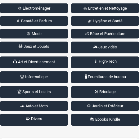
⚙️ Électroménager
🧽 Entretien et Nettoyage
💄 Beauté et Parfum
🌿 Hygiène et Santé
👗 Mode
👶 Bébé et Puériculture
🧸 Jeux et Jouets
🎮 Jeux vidéo
📱 High-Tech
📺 Art et Divertissement
💻 Informatique
🖥️ Fournitures de bureau
🏆 Sports et Loisirs
🛠️ Bricolage
🚗 Auto et Moto
🌻 Jardin et Extérieur
🧩 Divers
📚 Ebooks Kindle