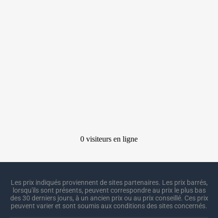
Les prix indiqués proviennent de sites partenaires. Les prix barrés,
lorsqu'ils sont présents, peuvent correspondre au prix le plus bas
des 30 derniers jours, à un ancien prix ou au prix conseillé. Ces prix
peuvent varier et sont soumis aux conditions des sites concernés.