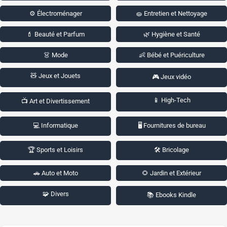
⚙️ Électroménager
🧽 Entretien et Nettoyage
💄 Beauté et Parfum
🌿 Hygiène et Santé
👗 Mode
👶 Bébé et Puériculture
🧸 Jeux et Jouets
🎮 Jeux vidéo
📱 High-Tech
📺 Art et Divertissement
💻 Informatique
🖥️ Fournitures de bureau
🏆 Sports et Loisirs
🛠️ Bricolage
🚗 Auto et Moto
🌻 Jardin et Extérieur
🧩 Divers
📚 Ebooks Kindle