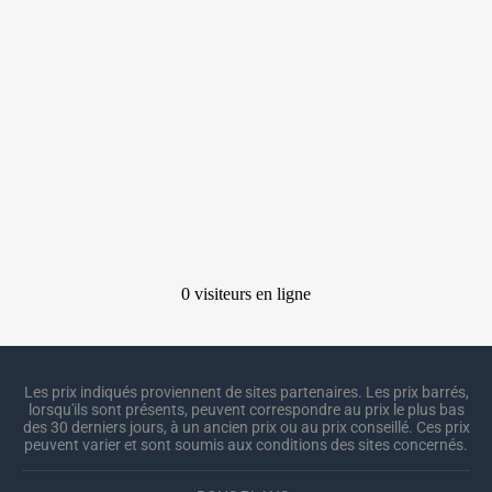
Les prix indiqués proviennent de sites partenaires. Les prix barrés,
lorsqu'ils sont présents, peuvent correspondre au prix le plus bas
des 30 derniers jours, à un ancien prix ou au prix conseillé. Ces prix
peuvent varier et sont soumis aux conditions des sites concernés.