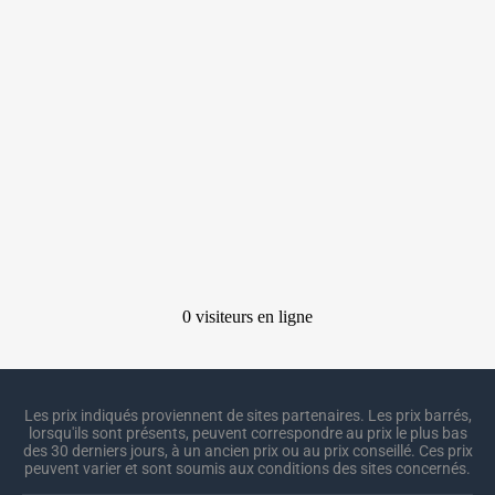
Les prix indiqués proviennent de sites partenaires. Les prix barrés,
lorsqu'ils sont présents, peuvent correspondre au prix le plus bas
des 30 derniers jours, à un ancien prix ou au prix conseillé. Ces prix
peuvent varier et sont soumis aux conditions des sites concernés.