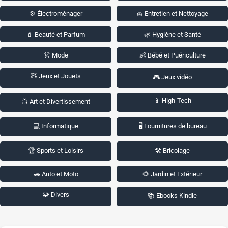
⚙️ Électroménager
🧽 Entretien et Nettoyage
💄 Beauté et Parfum
🌿 Hygiène et Santé
👗 Mode
👶 Bébé et Puériculture
🧸 Jeux et Jouets
🎮 Jeux vidéo
📱 High-Tech
📺 Art et Divertissement
💻 Informatique
🖥️ Fournitures de bureau
🏆 Sports et Loisirs
🛠️ Bricolage
🚗 Auto et Moto
🌻 Jardin et Extérieur
🧩 Divers
📚 Ebooks Kindle