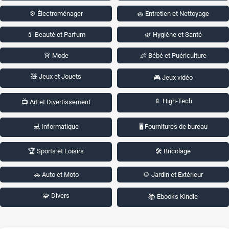
⚙️ Électroménager
🧽 Entretien et Nettoyage
💄 Beauté et Parfum
🌿 Hygiène et Santé
👗 Mode
👶 Bébé et Puériculture
🧸 Jeux et Jouets
🎮 Jeux vidéo
📱 High-Tech
📺 Art et Divertissement
💻 Informatique
🖥️ Fournitures de bureau
🏆 Sports et Loisirs
🛠️ Bricolage
🚗 Auto et Moto
🌻 Jardin et Extérieur
🧩 Divers
📚 Ebooks Kindle