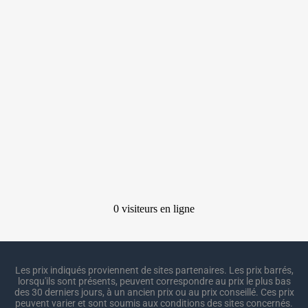
Les prix indiqués proviennent de sites partenaires. Les prix barrés,
lorsqu'ils sont présents, peuvent correspondre au prix le plus bas
des 30 derniers jours, à un ancien prix ou au prix conseillé. Ces prix
peuvent varier et sont soumis aux conditions des sites concernés.