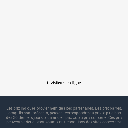
Les prix indiqués proviennent de sites partenaires. Les prix barrés,
lorsqu'ils sont présents, peuvent correspondre au prix le plus bas
des 30 derniers jours, à un ancien prix ou au prix conseillé. Ces prix
peuvent varier et sont soumis aux conditions des sites concernés.