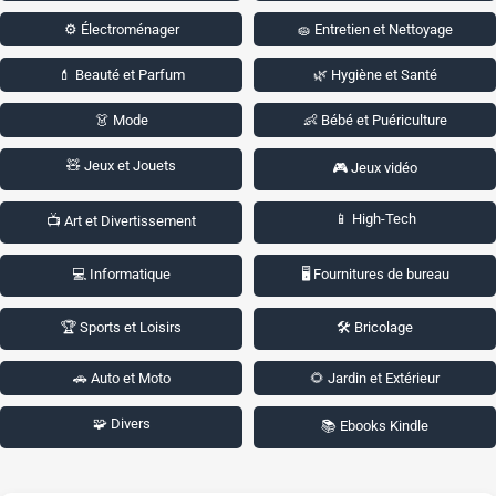
⚙️ Électroménager
🧽 Entretien et Nettoyage
💄 Beauté et Parfum
🌿 Hygiène et Santé
👗 Mode
👶 Bébé et Puériculture
🧸 Jeux et Jouets
🎮 Jeux vidéo
📱 High-Tech
📺 Art et Divertissement
💻 Informatique
🖥️ Fournitures de bureau
🏆 Sports et Loisirs
🛠️ Bricolage
🚗 Auto et Moto
🌻 Jardin et Extérieur
🧩 Divers
📚 Ebooks Kindle