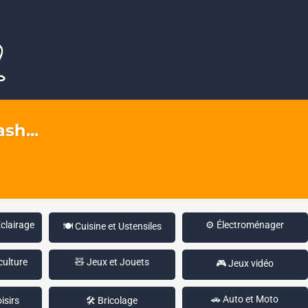
sh...
Éclairage
⚙️ Électroménager
🍽️ Cuisine et Ustensiles
culture
🧸 Jeux et Jouets
🎮 Jeux vidéo
🚗 Auto et Moto
isirs
🛠️ Bricolage