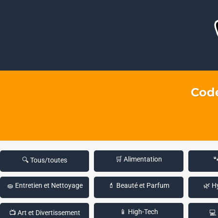
Code
🛒 Alimentation

🔍 Tous/toutes
🧽 Entretien et Nettoyage
💄 Beauté et Parfum
🌿 H
📱 High-Tech
📺 Art et Divertissement
💻