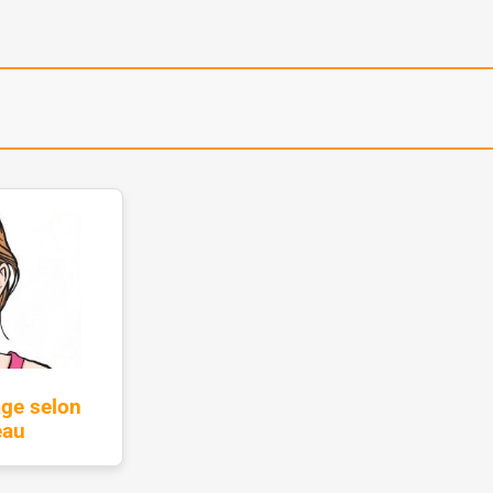
age selon
eau