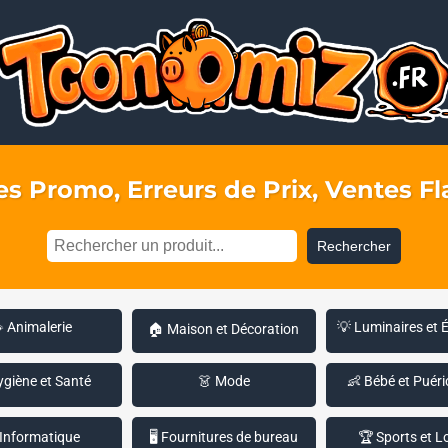
s Promo, Erreurs de Prix, Ventes Fla
Rechercher
 Animalerie
💡 Luminaires et 
🏠 Maison et Décoration
ygiène et Santé
👗 Mode
👶 Bébé et Puéri
 Informatique
🖥️ Fournitures de bureau
🏆 Sports et Lo