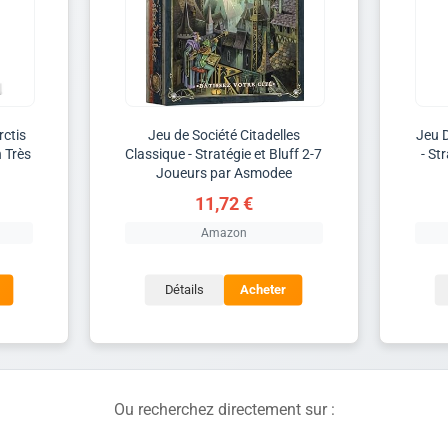
rctis
Jeu de Société Citadelles
Jeu D
 Très
Classique - Stratégie et Bluff 2-7
- St
Joueurs par Asmodee
11,72 €
Amazon
Détails
Acheter
Ou recherchez directement sur :