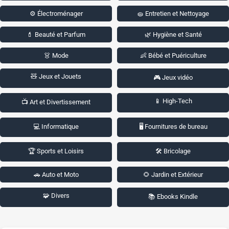
⚙️ Électroménager
🧽 Entretien et Nettoyage
💄 Beauté et Parfum
🌿 Hygiène et Santé
👗 Mode
👶 Bébé et Puériculture
🧸 Jeux et Jouets
🎮 Jeux vidéo
📱 High-Tech
📺 Art et Divertissement
💻 Informatique
🖥️ Fournitures de bureau
🏆 Sports et Loisirs
🛠️ Bricolage
🚗 Auto et Moto
🌻 Jardin et Extérieur
🧩 Divers
📚 Ebooks Kindle