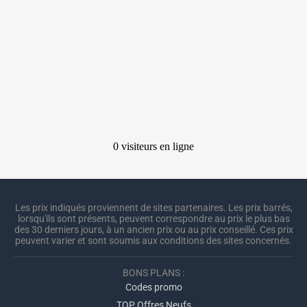
Les prix indiqués proviennent de sites partenaires. Les prix barrés,
lorsqu'ils sont présents, peuvent correspondre au prix le plus bas
des 30 derniers jours, à un ancien prix ou au prix conseillé. Ces prix
peuvent varier et sont soumis aux conditions des sites concernés.
BONS PLANS :
Codes promo
TOP Offres Neufs