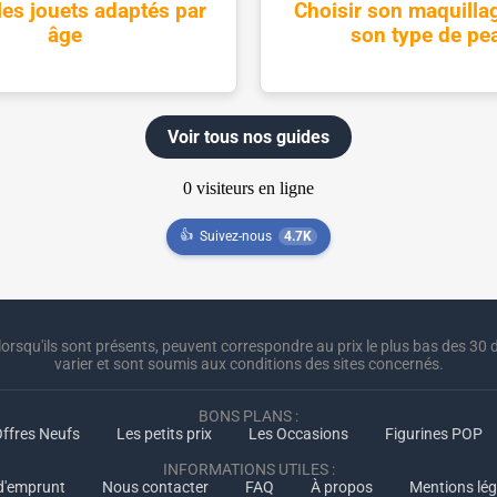
les jouets adaptés par
Choisir son maquilla
âge
son type de pe
Voir tous nos guides
👍
Suivez-nous
4.7K
lorsqu'ils sont présents, peuvent correspondre au prix le plus bas des 30 d
varier et sont soumis aux conditions des sites concernés.
BONS PLANS :
ffres Neufs
Les petits prix
Les Occasions
Figurines POP
INFORMATIONS UTILES :
 d'emprunt
Nous contacter
FAQ
À propos
Mentions lég