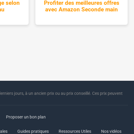
ge selon
Profiter des meilleures offres
au
avec Amazon Seconde main
erniers jours, à un ancien prix ou au prix conseillé. Ces prix peuvent
Proposer un bon plan
ales
Guides pratiques
Ressources Utiles
Nos vidéos