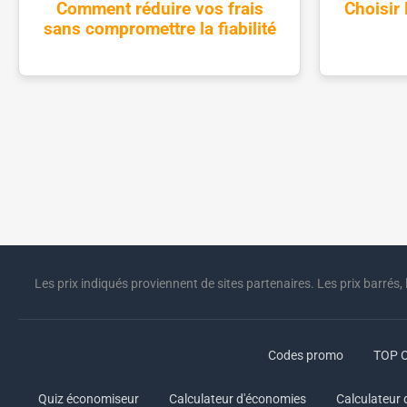
Comment réduire vos frais
Choisir 
sans compromettre la fiabilité
Les prix indiqués proviennent de sites partenaires. Les prix barrés, 
Codes promo
TOP O
Quiz économiseur
Calculateur d'économies
Calculateur