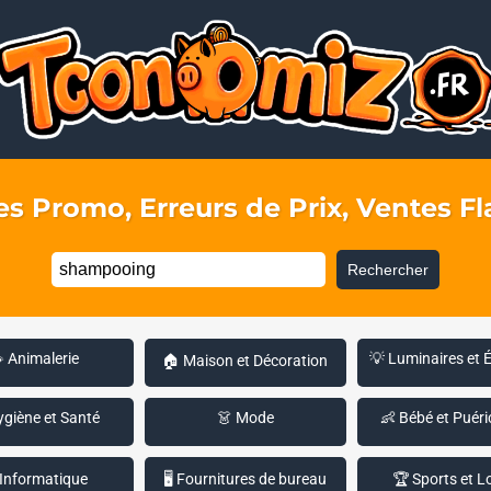
s Promo, Erreurs de Prix, Ventes Fla
Rechercher
 Animalerie
💡 Luminaires et 
🏠 Maison et Décoration
ygiène et Santé
👗 Mode
👶 Bébé et Puéri
 Informatique
🖥️ Fournitures de bureau
🏆 Sports et Lo