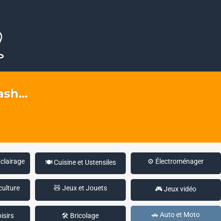
sh...
Éclairage
⚙️ Électroménager
🍽️ Cuisine et Ustensiles
culture
🧸 Jeux et Jouets
🎮 Jeux vidéo
🚗 Auto et Moto
isirs
🛠️ Bricolage