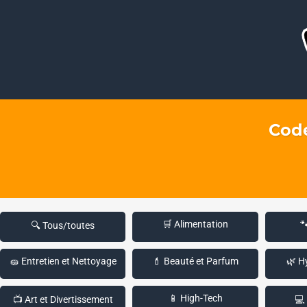
Code
🛒 Alimentation

🔍 Tous/toutes
🧽 Entretien et Nettoyage
💄 Beauté et Parfum
🌿 H
📱 High-Tech
📺 Art et Divertissement
💻