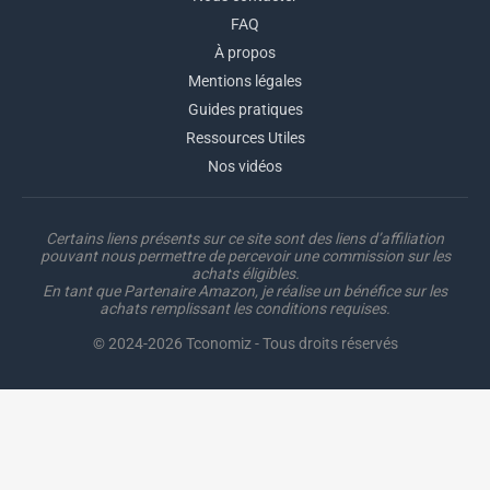
FAQ
À propos
Mentions légales
Guides pratiques
Ressources Utiles
Nos vidéos
Certains liens présents sur ce site sont des liens d’affiliation
pouvant nous permettre de percevoir une commission sur les
achats éligibles.
En tant que Partenaire Amazon, je réalise un bénéfice sur les
achats remplissant les conditions requises.
© 2024-2026 Tconomiz - Tous droits réservés