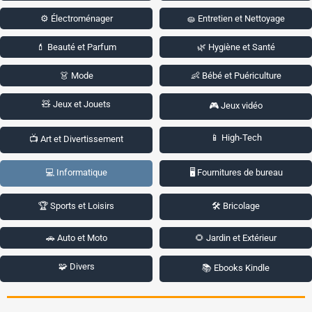
⚙️ Électroménager
🧽 Entretien et Nettoyage
💄 Beauté et Parfum
🌿 Hygiène et Santé
👗 Mode
👶 Bébé et Puériculture
🧸 Jeux et Jouets
🎮 Jeux vidéo
📱 High-Tech
📺 Art et Divertissement
💻 Informatique
🖥️ Fournitures de bureau
🏆 Sports et Loisirs
🛠️ Bricolage
🚗 Auto et Moto
🌻 Jardin et Extérieur
🧩 Divers
📚 Ebooks Kindle