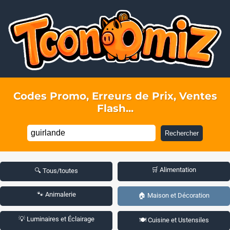
Codes Promo, Erreurs de Prix, Ventes
Flash...
Rechercher
🛒 Alimentation
🔍 Tous/toutes
🐾 Animalerie
🏠 Maison et Décoration
💡 Luminaires et Éclairage
🍽️ Cuisine et Ustensiles