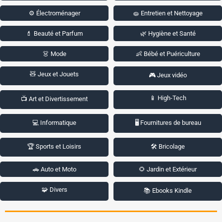
⚙️ Électroménager
🧽 Entretien et Nettoyage
💄 Beauté et Parfum
🌿 Hygiène et Santé
👗 Mode
👶 Bébé et Puériculture
🧸 Jeux et Jouets
🎮 Jeux vidéo
📱 High-Tech
📺 Art et Divertissement
💻 Informatique
🖥️ Fournitures de bureau
🏆 Sports et Loisirs
🛠️ Bricolage
🚗 Auto et Moto
🌻 Jardin et Extérieur
🧩 Divers
📚 Ebooks Kindle