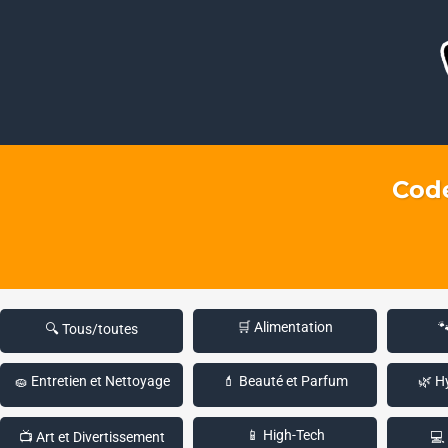
Code
🛒 Alimentation

🔍 Tous/toutes
🧽 Entretien et Nettoyage
💄 Beauté et Parfum
🌿 H
📱 High-Tech
📺 Art et Divertissement
💻