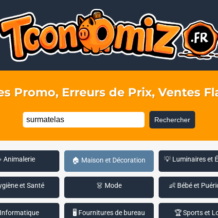
s Promo, Erreurs de Prix, Ventes Fla
Rechercher
 Animalerie
💡 Luminaires et 
🏠 Maison et Décoration
ygiène et Santé
👗 Mode
👶 Bébé et Puéri
 Informatique
🖥️ Fournitures de bureau
🏆 Sports et Lo