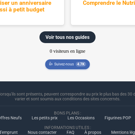
iser un anniversaire
Comprendre le Nutr
ssi à petit budget
Voir tous nos guides
👍
Suivez-nous
4.7K
lorsqu'ils sont présents, peuvent correspondre au prix le plus bas des 30 d
varier et sont soumis aux conditions des sites concernés.
BONS PLANS :
ffres Neufs
Les petits prix
Les Occasions
Figurines POP
INFORMATIONS UTILES :
 d'emprunt
Nous contacter
FAQ
À propos
Mentions lég