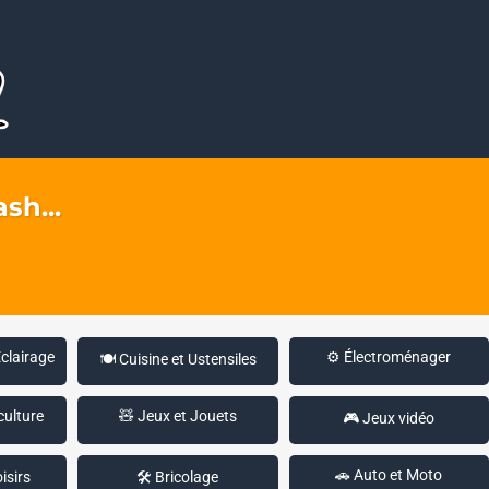
sh...
Éclairage
⚙️ Électroménager
🍽️ Cuisine et Ustensiles
culture
🧸 Jeux et Jouets
🎮 Jeux vidéo
🚗 Auto et Moto
isirs
🛠️ Bricolage