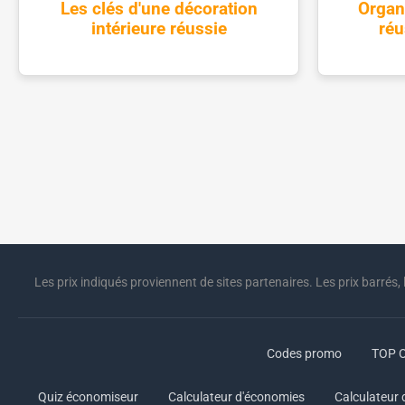
Les clés d'une décoration
Organ
intérieure réussie
réu
Les prix indiqués proviennent de sites partenaires. Les prix barrés, 
Codes promo
TOP O
Quiz économiseur
Calculateur d'économies
Calculateur