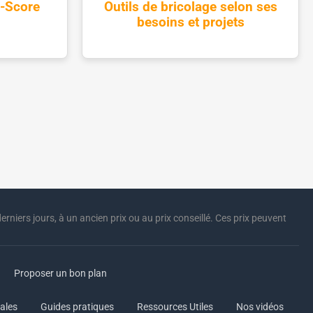
i-Score
Outils de bricolage selon ses
besoins et projets
erniers jours, à un ancien prix ou au prix conseillé. Ces prix peuvent
Proposer un bon plan
ales
Guides pratiques
Ressources Utiles
Nos vidéos