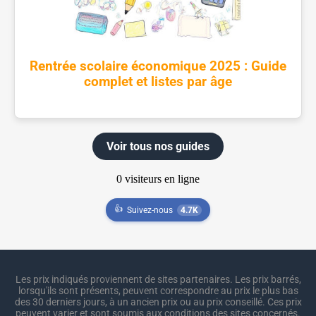
Rentrée scolaire économique 2025 : Guide
complet et listes par âge
Voir tous nos guides
👍
Suivez-nous
4.7K
Les prix indiqués proviennent de sites partenaires. Les prix barrés,
lorsqu'ils sont présents, peuvent correspondre au prix le plus bas
des 30 derniers jours, à un ancien prix ou au prix conseillé. Ces prix
peuvent varier et sont soumis aux conditions des sites concernés.