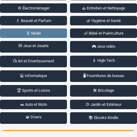
⚙️ Électroménager
🧽 Entretien et Nettoyage
💄 Beauté et Parfum
🌿 Hygiène et Santé
👗 Mode
👶 Bébé et Puériculture
🧸 Jeux et Jouets
🎮 Jeux vidéo
📱 High-Tech
📺 Art et Divertissement
💻 Informatique
🖥️ Fournitures de bureau
🏆 Sports et Loisirs
🛠️ Bricolage
🚗 Auto et Moto
🌻 Jardin et Extérieur
🧩 Divers
📚 Ebooks Kindle