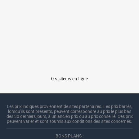
Les prix indiqués proviennent de sites partenaires. Les prix barrés,
lorsqu'ils sont présents, peuvent correspondre au prix le plus bas
des 30 derniers jours, à un ancien prix ou au prix conseillé. Ces prix
peuvent varier et sont soumis aux conditions des sites concernés.
BONS PLANS :