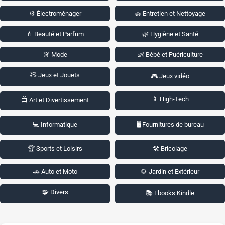
⚙️ Électroménager
🧽 Entretien et Nettoyage
💄 Beauté et Parfum
🌿 Hygiène et Santé
👗 Mode
👶 Bébé et Puériculture
🧸 Jeux et Jouets
🎮 Jeux vidéo
📱 High-Tech
📺 Art et Divertissement
💻 Informatique
🖥️ Fournitures de bureau
🏆 Sports et Loisirs
🛠️ Bricolage
🚗 Auto et Moto
🌻 Jardin et Extérieur
🧩 Divers
📚 Ebooks Kindle