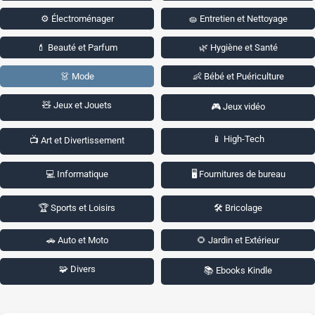
⚙️ Électroménager
🧽 Entretien et Nettoyage
💄 Beauté et Parfum
🌿 Hygiène et Santé
👗 Mode
👶 Bébé et Puériculture
🧸 Jeux et Jouets
🎮 Jeux vidéo
📱 High-Tech
📺 Art et Divertissement
💻 Informatique
🖥️ Fournitures de bureau
🏆 Sports et Loisirs
🛠️ Bricolage
🚗 Auto et Moto
🌻 Jardin et Extérieur
🧩 Divers
📚 Ebooks Kindle