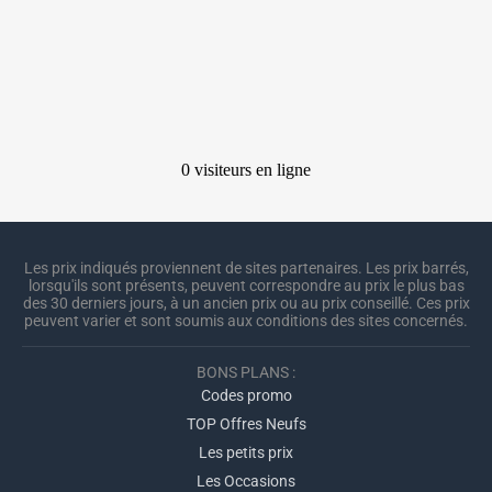
Les prix indiqués proviennent de sites partenaires. Les prix barrés,
lorsqu'ils sont présents, peuvent correspondre au prix le plus bas
des 30 derniers jours, à un ancien prix ou au prix conseillé. Ces prix
peuvent varier et sont soumis aux conditions des sites concernés.
BONS PLANS :
Codes promo
TOP Offres Neufs
Les petits prix
Les Occasions