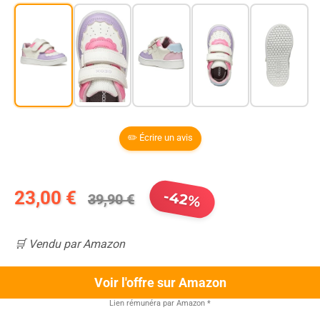
✏️ Écrire un avis
23,00 €
-42%
39,90 €
🛒 Vendu par Amazon
Voir l'offre sur Amazon
Lien rémunéra par Amazon
*