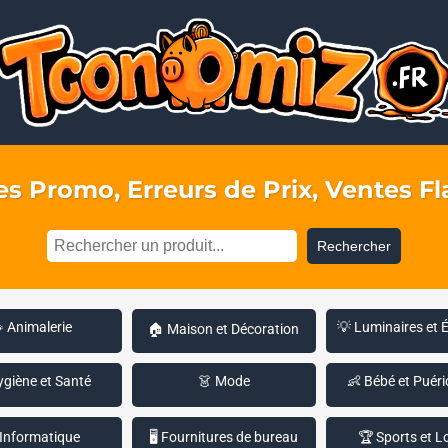
s Promo, Erreurs de Prix, Ventes Fla
Rechercher
 Animalerie
💡 Luminaires et 
🏠 Maison et Décoration
ygiène et Santé
👗 Mode
👶 Bébé et Puéri
 Informatique
🖥️ Fournitures de bureau
🏆 Sports et Lo