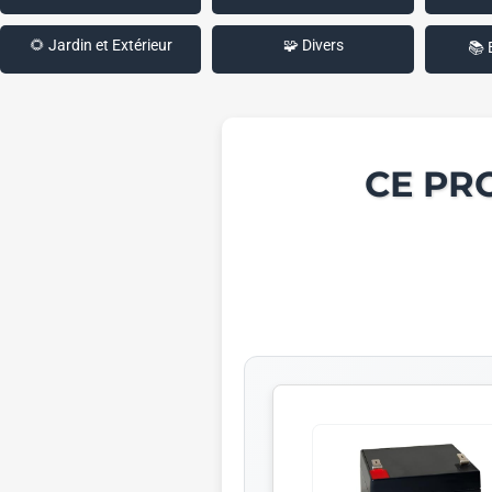
🌻 Jardin et Extérieur
🧩 Divers
📚 
CE PR