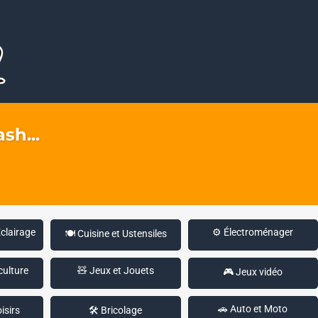
sh...
Éclairage
⚙️ Électroménager
🍽️ Cuisine et Ustensiles
culture
🧸 Jeux et Jouets
🎮 Jeux vidéo
🚗 Auto et Moto
isirs
🛠️ Bricolage