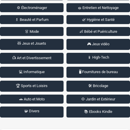
⚙️ Électroménager
🧽 Entretien et Nettoyage
💄 Beauté et Parfum
🌿 Hygiène et Santé
👗 Mode
👶 Bébé et Puériculture
🧸 Jeux et Jouets
🎮 Jeux vidéo
📱 High-Tech
📺 Art et Divertissement
💻 Informatique
🖥️ Fournitures de bureau
🏆 Sports et Loisirs
🛠️ Bricolage
🚗 Auto et Moto
🌻 Jardin et Extérieur
🧩 Divers
📚 Ebooks Kindle