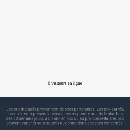
Les prix indiqués proviennent de sites partenaires. Les prix barrés,
lorsqu'ils sont présents, peuvent correspondre au prix le plus bas
des 30 derniers jours, à un ancien prix ou au prix conseillé. Ces prix
peuvent varier et sont soumis aux conditions des sites concernés.