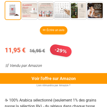
✏️ Écrire un avis
11,95 €
-29%
16,95 €
🛒 Vendu par Amazon
Voir l'offre sur Amazon
Lien rémunéra par Amazon
*
☕ 100% Arabica sélectionné (seulement 1% des grains
passe la sélection Illy) - du sérieux dans chaque tasse.