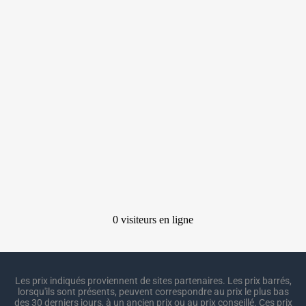
Les prix indiqués proviennent de sites partenaires. Les prix barrés,
lorsqu'ils sont présents, peuvent correspondre au prix le plus bas
des 30 derniers jours, à un ancien prix ou au prix conseillé. Ces prix