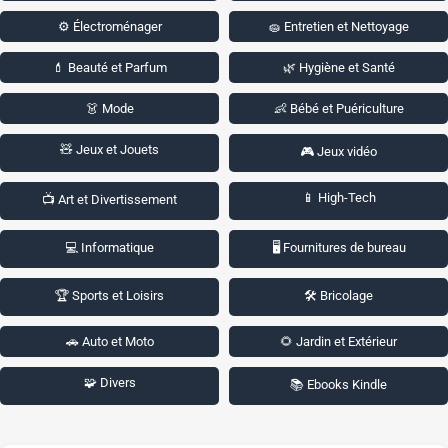
⚙️ Électroménager
🧽 Entretien et Nettoyage
💄 Beauté et Parfum
🌿 Hygiène et Santé
👗 Mode
👶 Bébé et Puériculture
🧸 Jeux et Jouets
🎮 Jeux vidéo
📱 High-Tech
📺 Art et Divertissement
💻 Informatique
🖥️ Fournitures de bureau
🏆 Sports et Loisirs
🛠️ Bricolage
🚗 Auto et Moto
🌻 Jardin et Extérieur
🧩 Divers
📚 Ebooks Kindle