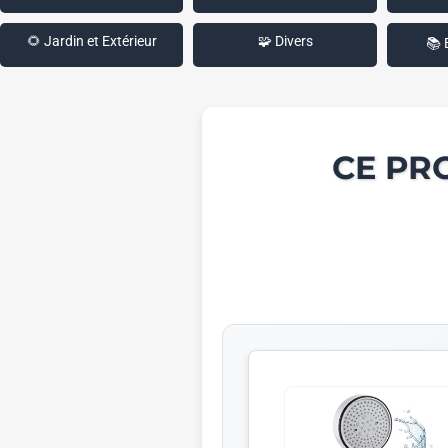
🌻 Jardin et Extérieur
🧩 Divers
📚 
CE PR