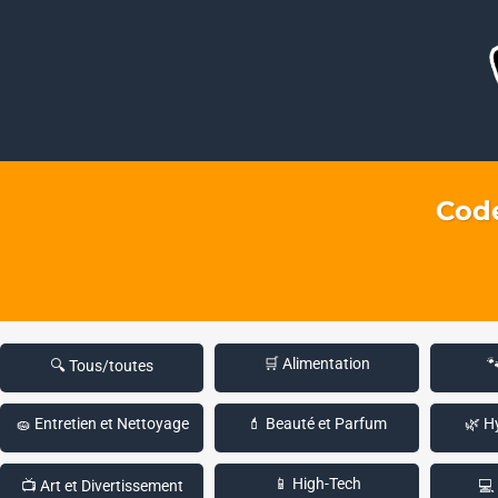
Code
🛒 Alimentation

🔍 Tous/toutes
🧽 Entretien et Nettoyage
💄 Beauté et Parfum
🌿 H
📱 High-Tech
📺 Art et Divertissement
💻