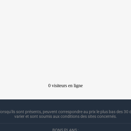
lorsqu'ils sont présents, peuvent correspondre au prix le plus bas des 30 d
varier et sont soumis aux conditions des sites concernés.
BONS PLANS :