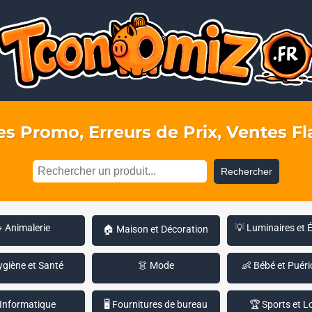
s Promo, Erreurs de Prix, Ventes Fla
Rechercher
 Animalerie
💡 Luminaires et 
🏠 Maison et Décoration
ygiène et Santé
👗 Mode
👶 Bébé et Puéri
 Informatique
🖥️ Fournitures de bureau
🏆 Sports et Lo