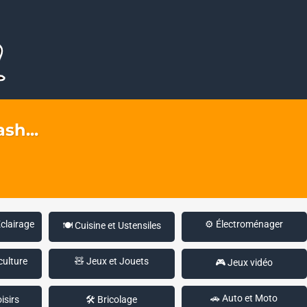
sh...
Éclairage
⚙️ Électroménager
🍽️ Cuisine et Ustensiles
culture
🧸 Jeux et Jouets
🎮 Jeux vidéo
🚗 Auto et Moto
isirs
🛠️ Bricolage