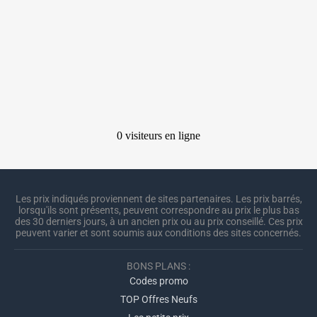
Les prix indiqués proviennent de sites partenaires. Les prix barrés,
lorsqu'ils sont présents, peuvent correspondre au prix le plus bas
des 30 derniers jours, à un ancien prix ou au prix conseillé. Ces prix
peuvent varier et sont soumis aux conditions des sites concernés.
BONS PLANS :
Codes promo
TOP Offres Neufs