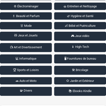
⚙️ Électroménager
🧽 Entretien et Nettoyage
💄 Beauté et Parfum
🌿 Hygiène et Santé
👗 Mode
👶 Bébé et Puériculture
🧸 Jeux et Jouets
🎮 Jeux vidéo
📱 High-Tech
📺 Art et Divertissement
💻 Informatique
🖥️ Fournitures de bureau
🏆 Sports et Loisirs
🛠️ Bricolage
🚗 Auto et Moto
🌻 Jardin et Extérieur
🧩 Divers
📚 Ebooks Kindle