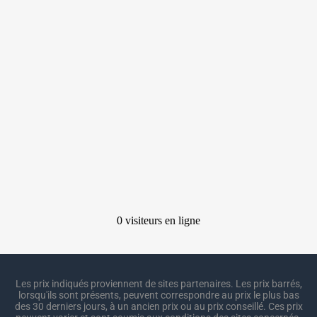
Les prix indiqués proviennent de sites partenaires. Les prix barrés,
lorsqu'ils sont présents, peuvent correspondre au prix le plus bas
des 30 derniers jours, à un ancien prix ou au prix conseillé. Ces prix