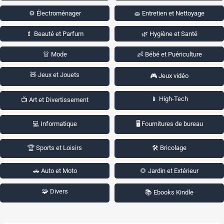
⚙️ Électroménager
🧽 Entretien et Nettoyage
💄 Beauté et Parfum
🌿 Hygiène et Santé
👗 Mode
👶 Bébé et Puériculture
🧸 Jeux et Jouets
🎮 Jeux vidéo
📱 High-Tech
📺 Art et Divertissement
💻 Informatique
🖥️ Fournitures de bureau
🏆 Sports et Loisirs
🛠️ Bricolage
🚗 Auto et Moto
🌻 Jardin et Extérieur
🧩 Divers
📚 Ebooks Kindle