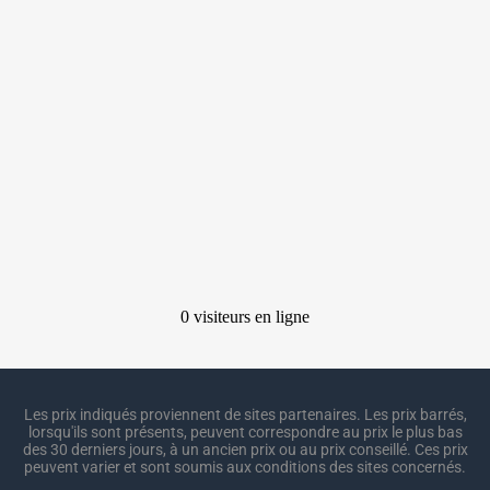
Les prix indiqués proviennent de sites partenaires. Les prix barrés,
lorsqu'ils sont présents, peuvent correspondre au prix le plus bas
des 30 derniers jours, à un ancien prix ou au prix conseillé. Ces prix
peuvent varier et sont soumis aux conditions des sites concernés.