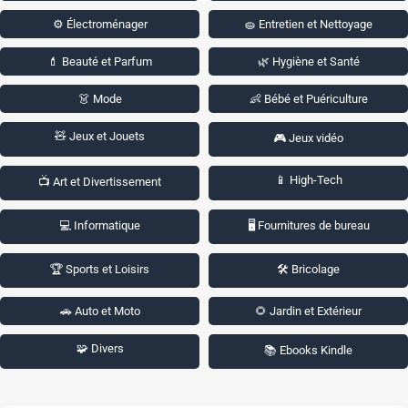
⚙️ Électroménager
🧽 Entretien et Nettoyage
💄 Beauté et Parfum
🌿 Hygiène et Santé
👗 Mode
👶 Bébé et Puériculture
🧸 Jeux et Jouets
🎮 Jeux vidéo
📱 High-Tech
📺 Art et Divertissement
💻 Informatique
🖥️ Fournitures de bureau
🏆 Sports et Loisirs
🛠️ Bricolage
🚗 Auto et Moto
🌻 Jardin et Extérieur
🧩 Divers
📚 Ebooks Kindle