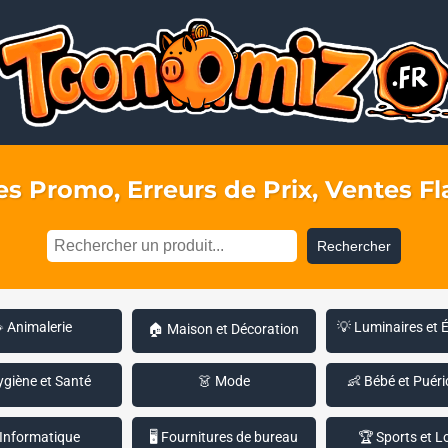
s Promo, Erreurs de Prix, Ventes Fla
Rechercher
 Animalerie
💡 Luminaires et 
🏠 Maison et Décoration
ygiène et Santé
👗 Mode
👶 Bébé et Puéri
 Informatique
🖥️ Fournitures de bureau
🏆 Sports et Lo