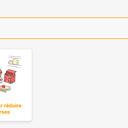
r réduire
rses