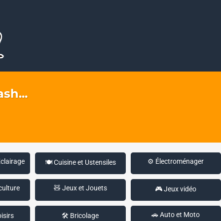
sh...
Éclairage
⚙️ Électroménager
🍽️ Cuisine et Ustensiles
culture
🧸 Jeux et Jouets
🎮 Jeux vidéo
🚗 Auto et Moto
isirs
🛠️ Bricolage