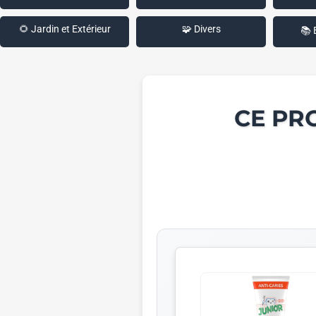
🌻 Jardin et Extérieur
🧩 Divers
📚 
CE PR