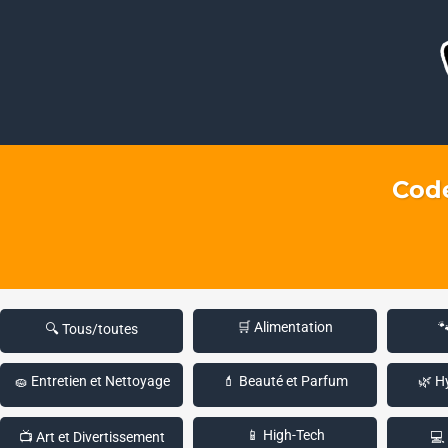
Code
🛒 Alimentation

🔍 Tous/toutes
🧽 Entretien et Nettoyage
💄 Beauté et Parfum
🌿 H
📱 High-Tech
📺 Art et Divertissement
💻