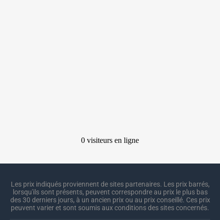
Les prix indiqués proviennent de sites partenaires. Les prix barrés,
lorsqu'ils sont présents, peuvent correspondre au prix le plus bas
des 30 derniers jours, à un ancien prix ou au prix conseillé. Ces prix
peuvent varier et sont soumis aux conditions des sites concernés.