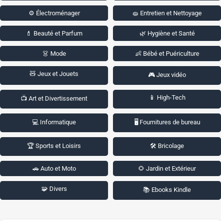
⚙️ Électroménager
🧽 Entretien et Nettoyage
💄 Beauté et Parfum
🌿 Hygiène et Santé
👗 Mode
👶 Bébé et Puériculture
🧸 Jeux et Jouets
🎮 Jeux vidéo
📱 High-Tech
📺 Art et Divertissement
💻 Informatique
🖥️ Fournitures de bureau
🏆 Sports et Loisirs
🛠️ Bricolage
🚗 Auto et Moto
🌻 Jardin et Extérieur
🧩 Divers
📚 Ebooks Kindle