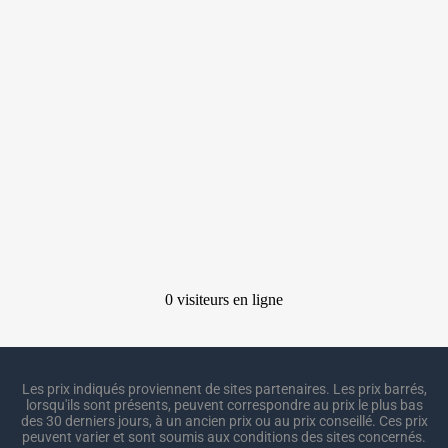
Les prix indiqués proviennent de sites partenaires. Les prix barrés,
lorsqu'ils sont présents, peuvent correspondre au prix le plus bas
des 30 derniers jours, à un ancien prix ou au prix conseillé. Ces prix
peuvent varier et sont soumis aux conditions des sites concernés.