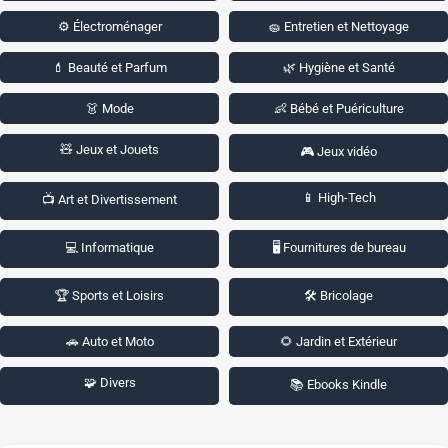
⚙️ Électroménager
🧽 Entretien et Nettoyage
💄 Beauté et Parfum
🌿 Hygiène et Santé
👗 Mode
👶 Bébé et Puériculture
🧸 Jeux et Jouets
🎮 Jeux vidéo
📱 High-Tech
📺 Art et Divertissement
💻 Informatique
🖥️ Fournitures de bureau
🏆 Sports et Loisirs
🛠️ Bricolage
🚗 Auto et Moto
🌻 Jardin et Extérieur
🧩 Divers
📚 Ebooks Kindle