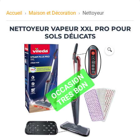
Accueil
Maison et Décoration
Nettoyeur
NETTOYEUR VAPEUR XXL PRO POUR
SOLS DÉLICATS
🔍
O
C
C
A
I
O
N
T
R
E
S
B
O
S
N