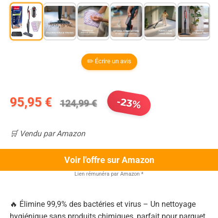
✏️ Écrire un avis
95,95 €
-23%
124,99 €
🛒 Vendu par Amazon
Voir l'offre sur Amazon
Lien rémunéra par Amazon
*
🔥 Élimine 99,9% des bactéries et virus – Un nettoyage
hygiénique sans produits chimiques, parfait pour parquet,