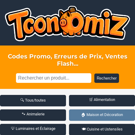
Codes Promo, Erreurs de Prix, Ventes
Flash...
Rechercher
🛒 Alimentation
🔍 Tous/toutes
🐾 Animalerie
🏠 Maison et Décoration
💡 Luminaires et Éclairage
🍽️ Cuisine et Ustensiles