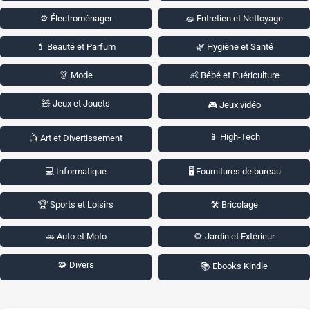
⚙️ Électroménager
🧽 Entretien et Nettoyage
💄 Beauté et Parfum
🌿 Hygiène et Santé
👗 Mode
👶 Bébé et Puériculture
🧸 Jeux et Jouets
🎮 Jeux vidéo
📱 High-Tech
📺 Art et Divertissement
💻 Informatique
🖥️ Fournitures de bureau
🏆 Sports et Loisirs
🛠️ Bricolage
🚗 Auto et Moto
🌻 Jardin et Extérieur
🧩 Divers
📚 Ebooks Kindle