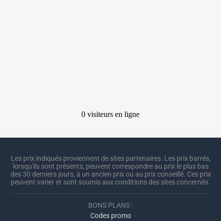
Les prix indiqués proviennent de sites partenaires. Les prix barrés,
lorsqu'ils sont présents, peuvent correspondre au prix le plus bas
des 30 derniers jours, à un ancien prix ou au prix conseillé. Ces prix
peuvent varier et sont soumis aux conditions des sites concernés.
BONS PLANS :
Codes promo