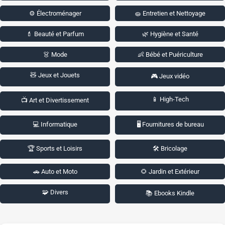
⚙️ Électroménager
🧽 Entretien et Nettoyage
💄 Beauté et Parfum
🌿 Hygiène et Santé
👗 Mode
👶 Bébé et Puériculture
🧸 Jeux et Jouets
🎮 Jeux vidéo
📱 High-Tech
📺 Art et Divertissement
💻 Informatique
🖥️ Fournitures de bureau
🏆 Sports et Loisirs
🛠️ Bricolage
🚗 Auto et Moto
🌻 Jardin et Extérieur
🧩 Divers
📚 Ebooks Kindle