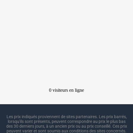
Les prix indiqués proviennent de sites partenaires. Les prix barrés,
lorsqu'ils sont présents, peuvent correspondre au prix le plus bas
des 30 derniers jours, à un ancien prix ou au prix conseillé. Ces prix
peuvent varier et sont soumis aux conditions des sites concernés.