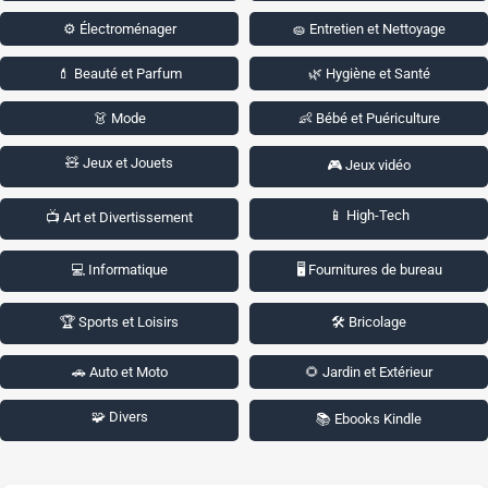
⚙️ Électroménager
🧽 Entretien et Nettoyage
💄 Beauté et Parfum
🌿 Hygiène et Santé
👗 Mode
👶 Bébé et Puériculture
🧸 Jeux et Jouets
🎮 Jeux vidéo
📱 High-Tech
📺 Art et Divertissement
💻 Informatique
🖥️ Fournitures de bureau
🏆 Sports et Loisirs
🛠️ Bricolage
🚗 Auto et Moto
🌻 Jardin et Extérieur
🧩 Divers
📚 Ebooks Kindle