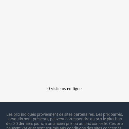
Les prix indiqués proviennent de sites partenaires. Les prix barrés,
lorsqu'ils sont présents, peuvent correspondre au prix le plus bas
des 30 derniers jours, à un ancien prix ou au prix conseillé. Ces prix
peuvent varier et sont soumis aux conditions des sites concernés.