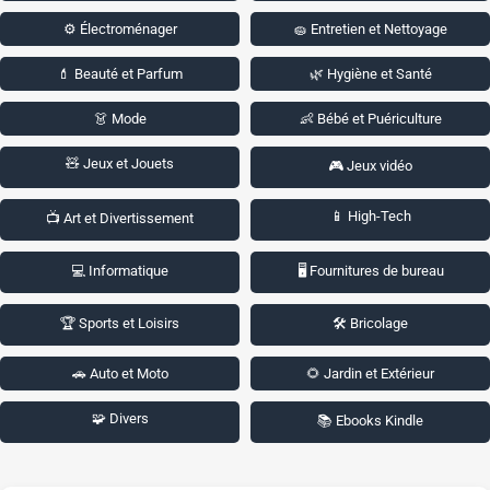
⚙️ Électroménager
🧽 Entretien et Nettoyage
💄 Beauté et Parfum
🌿 Hygiène et Santé
👗 Mode
👶 Bébé et Puériculture
🧸 Jeux et Jouets
🎮 Jeux vidéo
📱 High-Tech
📺 Art et Divertissement
💻 Informatique
🖥️ Fournitures de bureau
🏆 Sports et Loisirs
🛠️ Bricolage
🚗 Auto et Moto
🌻 Jardin et Extérieur
🧩 Divers
📚 Ebooks Kindle