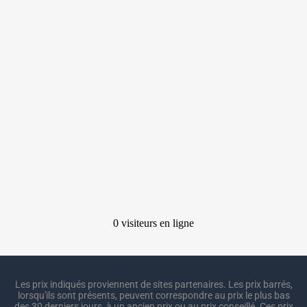
Les prix indiqués proviennent de sites partenaires. Les prix barrés,
lorsqu'ils sont présents, peuvent correspondre au prix le plus bas
des 30 derniers jours, à un ancien prix ou au prix conseillé. Ces prix