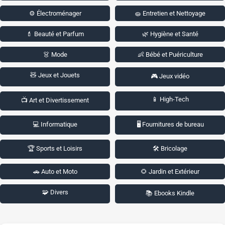
⚙️ Électroménager
🧽 Entretien et Nettoyage
💄 Beauté et Parfum
🌿 Hygiène et Santé
👗 Mode
👶 Bébé et Puériculture
🧸 Jeux et Jouets
🎮 Jeux vidéo
📱 High-Tech
📺 Art et Divertissement
💻 Informatique
🖥️ Fournitures de bureau
🏆 Sports et Loisirs
🛠️ Bricolage
🚗 Auto et Moto
🌻 Jardin et Extérieur
🧩 Divers
📚 Ebooks Kindle