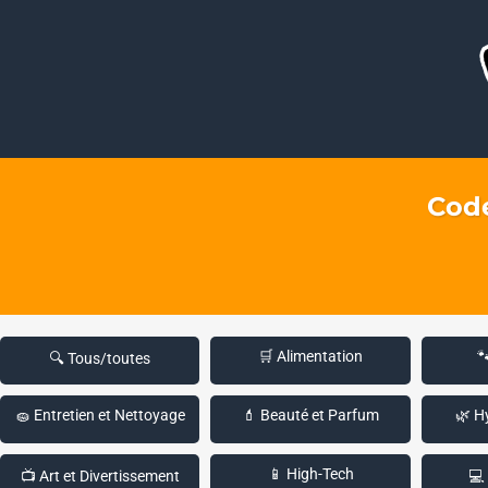
Code
🛒 Alimentation

🔍 Tous/toutes
🧽 Entretien et Nettoyage
💄 Beauté et Parfum
🌿 H
📱 High-Tech
📺 Art et Divertissement
💻