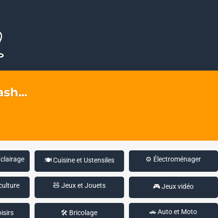
sh...
Éclairage
⚙️ Électroménager
🍽️ Cuisine et Ustensiles
culture
🧸 Jeux et Jouets
🎮 Jeux vidéo
🚗 Auto et Moto
isirs
🛠️ Bricolage