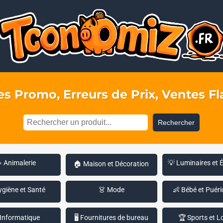
s Promo, Erreurs de Prix, Ventes Fla
Rechercher
 Animalerie
💡 Luminaires et 
🏠 Maison et Décoration
ygiène et Santé
👗 Mode
👶 Bébé et Puéri
 Informatique
🖥️ Fournitures de bureau
🏆 Sports et Lo