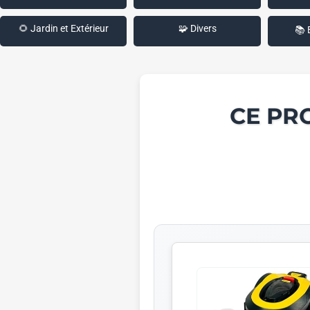
🌻 Jardin et Extérieur
🧩 Divers
📚 
CE PR